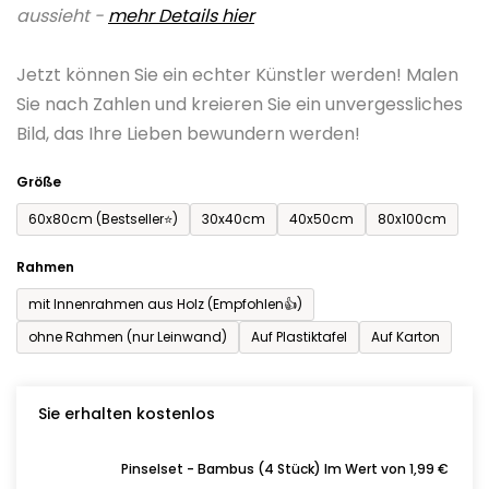
aussieht -
mehr Details hier
ist
0,0
Jetzt können Sie ein echter Künstler werden! Malen
von
Sie nach Zahlen und kreieren Sie ein unvergessliches
5
Bild, das Ihre Lieben bewundern werden!
Sternen.
Größe
60x80cm (Bestseller⭐)
30x40cm
40x50cm
80x100cm
Rahmen
mit Innenrahmen aus Holz (Empfohlen👍)
ohne Rahmen (nur Leinwand)
Auf Plastiktafel
Auf Karton
Sie erhalten kostenlos
Pinselset - Bambus (4 Stück) Im Wert von 1,99 €