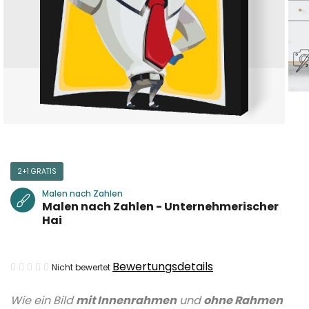
2+1 GRATIS
Malen nach Zahlen
Malen nach Zahlen - Unternehmerischer
Hai
Die
Bewertungsdetails
Nicht bewertet
durchschnittliche
Wie ein Bild
mit Innenrahmen
und
ohne Rahmen
Produktbewertung