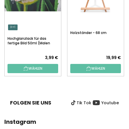
3 + 1
Holzständer - 68 cm
Hochglanzlack für das
fertige Bild 50ml (Malen
nach Zahlen)
3,99 €
19,99 €
WÄHLEN
WÄHLEN
F
U
SS
FOLGEN SIE UNS
Tik Tok
Youtube
Z
E
I
Instagram
L