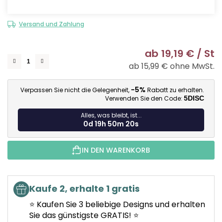
Versand und Zahlung
ab
19,19 €
/ St
ab
15,99 €
ohne MwSt.
Ve
-5%
Verpassen Sie nicht die Gelegenheit,
Rabatt zu erhalten.
Verwenden Sie den Code:
5DISC
Alles, was bleibt, ist...
0d 19h 50m 19s
IN DEN WARENKORB
Kaufe 2, erhalte 1 gratis
⭐ Kaufen Sie 3 beliebige Designs und erhalten
Sie das günstigste GRATIS! ⭐