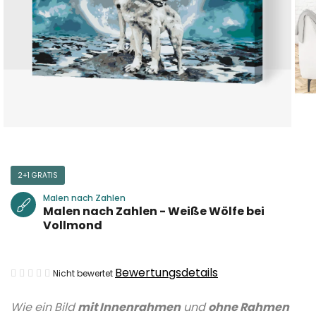
2+1 GRATIS
Malen nach Zahlen
Malen nach Zahlen - Weiße Wölfe bei
Vollmond
Die
Bewertungsdetails
Nicht bewertet
durchschnittliche
Wie ein Bild
mit Innenrahmen
und
ohne Rahmen
Produktbewertung