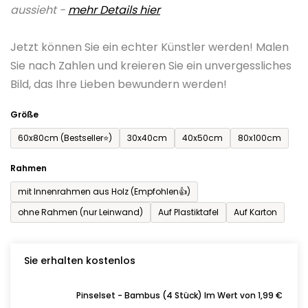
aussieht -
mehr Details hier
ist
0,0
Jetzt können Sie ein echter Künstler werden! Malen
von
Sie nach Zahlen und kreieren Sie ein unvergessliches
5
Bild, das Ihre Lieben bewundern werden!
Sternen.
Größe
60x80cm (Bestseller⭐)
30x40cm
40x50cm
80x100cm
Rahmen
mit Innenrahmen aus Holz (Empfohlen👍)
ohne Rahmen (nur Leinwand)
Auf Plastiktafel
Auf Karton
Sie erhalten kostenlos
Pinselset - Bambus (4 Stück) Im Wert von 1,99 €