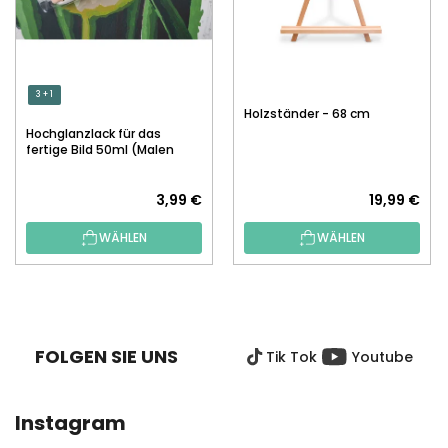
3 + 1
Holzständer - 68 cm
Hochglanzlack für das
fertige Bild 50ml (Malen
nach Zahlen)
3,99 €
19,99 €
WÄHLEN
WÄHLEN
F
U
SS
FOLGEN SIE UNS
Tik Tok
Youtube
Z
E
I
Instagram
L