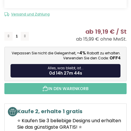
Versand und Zahlung
ab
19,19 €
/ St
ab
15,99 €
ohne MwSt.
Ve
-4%
Verpassen Sie nicht die Gelegenheit,
Rabatt zu erhalten.
Verwenden Sie den Code:
OFF4
Alles, was bleibt, ist...
0d 14h 27m 43s
IN DEN WARENKORB
Kaufe 2, erhalte 1 gratis
⭐ Kaufen Sie 3 beliebige Designs und erhalten
Sie das günstigste GRATIS! ⭐