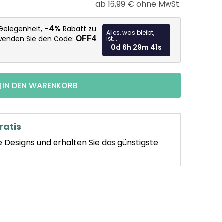
ab
16,99 €
ohne MwSt.
Verkaufspr
-4%
 Gelegenheit,
Rabatt zu
Alles, was bleibt,
rwenden Sie den Code:
OFF4
ist...
0d 6h 29m 39s
IN DEN WARENKORB
ratis
e Designs und erhalten Sie das günstigste