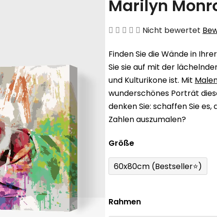
Marilyn Monr
Die
Nicht bewertet
Bew
durchschnittliche
Finden Sie die Wände in Ihre
Produktbewertung
Sie sie auf mit der lächelnd
ist
und Kulturikone ist. Mit
Malen
0,0
wunderschönes Porträt dies
von
denken Sie: schaffen Sie es,
5
Zahlen auszumalen?
Sternen.
Größe
60x80cm (Bestseller⭐)
Rahmen