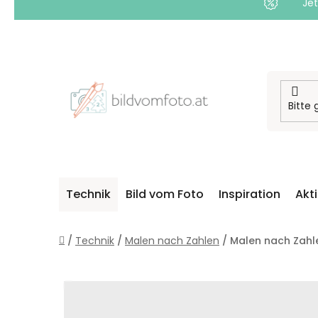
Jet
Zum
Inhalt
springen
Technik
Bild vom Foto
Inspiration
Akt
Startseite
/
Technik
/
Malen nach Zahlen
/
Malen nach Zahle