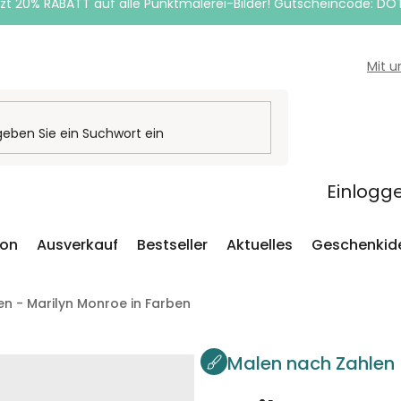
zt 20% RABATT auf alle Punktmalerei-Bilder! Gutscheincode: DO
Mit 
Einlogg
ion
Ausverkauf
Bestseller
Aktuelles
Geschenkid
n - Marilyn Monroe in Farben
Malen nach Zahlen