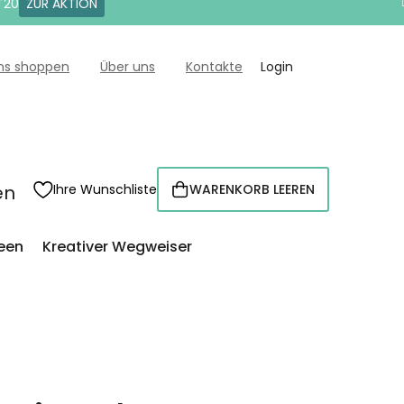
T20
ZUR AKTION
uns shoppen
Über uns
Kontakte
Login
en
Ihre Wunschliste
WARENKORB LEEREN
WARENKORB
een
Kreativer Wegweiser