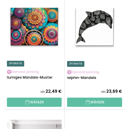
L
U
I
K
S
T
T
S
E
O
D
R
E
T
R
I
P
E
R
2+1 GRATIS
2+1 GRATIS
R
O
U
Diamond painting
Diamond painting
D
Blumiges Mandala-Muster
Delphin-Mandala
N
U
G
K
22,49 €
23,69 €
ab
ab
T
WÄHLEN
WÄHLEN
E