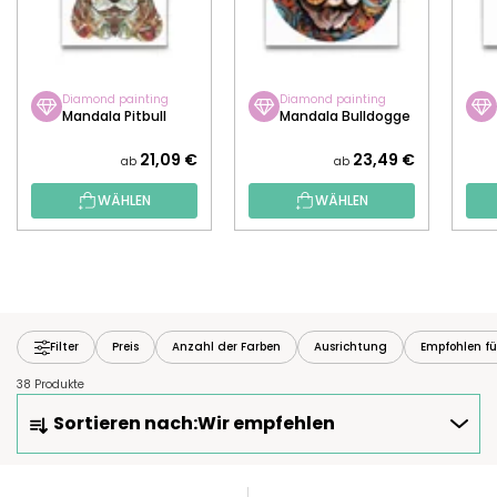
Diamond painting
Diamond painting
Mandala Pitbull
Mandala Bulldogge
21,09 €
23,49 €
ab
ab
WÄHLEN
WÄHLEN
Filter
Preis
Anzahl der Farben
Ausrichtung
Empfohlen fü
38 Produkte
P
Sortieren nach:
Wir empfehlen
R
O
D