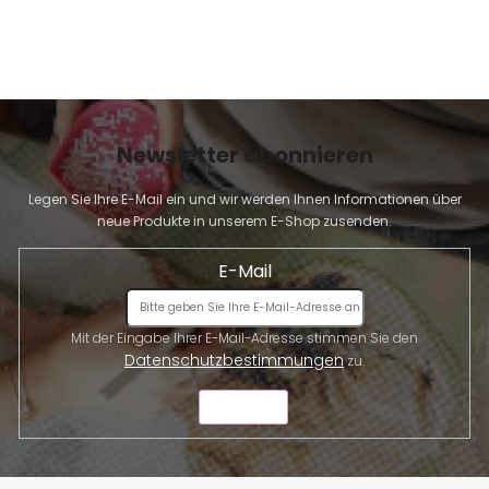
i
s
t
e
Newsletter abonnieren
Legen Sie Ihre E-Mail ein und wir werden Ihnen Informationen über
neue Produkte in unserem E-Shop zusenden.
E-Mail
Mit der Eingabe Ihrer E-Mail-Adresse stimmen Sie den
Datenschutzbestimmungen
zu.
SENDEN