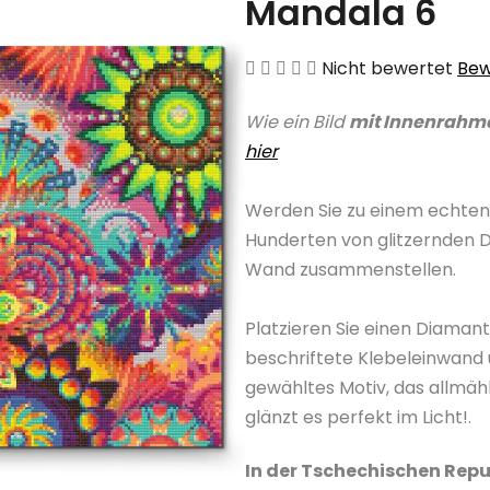
Mandala 6
Die
Nicht bewertet
Bew
durchschnittliche
Wie ein Bild
mit Innenrahm
Produktbewertung
hier
ist
0,0
Werden Sie zu einem echten
von
Hunderten von glitzernden 
5
Wand zusammenstellen.
Sternen.
Platzieren Sie einen Diama
beschriftete Klebeleinwand 
gewähltes Motiv, das allmäh
glänzt es perfekt im Licht!.
In der Tschechischen Repu