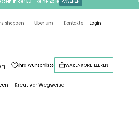
tellt in der EU = keine Zölle
ANSEHEN
uns shoppen
Über uns
Kontakte
Login
en
Ihre Wunschliste
WARENKORB LEEREN
WARENKORB
een
Kreativer Wegweiser