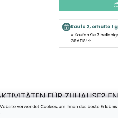
Kaufe 2, erhalte 1 g
⭐ Kaufen Sie 3 beliebig
GRATIS! ⭐
AKTIVITÄTEN FÜR ZUHAUSE? EN
TSCHECHISCHEN PRODUKTION 
Website verwendet Cookies, um Ihnen das beste Erlebnis
.