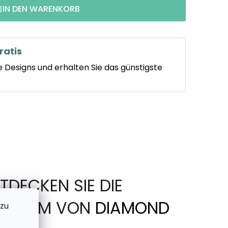
IN DEN WARENKORB
ratis
e Designs und erhalten Sie das günstigste
TDECKEN SIE DIE
IN FORM VON
DIAMOND
 zu