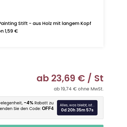
inting Stift - aus Holz mit langem Kopf
n 1,59 €
ab
23,69 €
/ St
ab
19,74 €
ohne MwSt.
Verkaufspr
-4%
Gelegenheit,
Rabatt zu
Alles, was bleibt, ist...
wenden Sie den Code:
OFF4
0d 20h 35m 55s