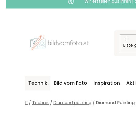
Wir erstellen aus Ihren F
Zum
Inhalt
springen
Technik
Bild vom Foto
Inspiration
Akt
Startseite
/
Technik
/
Diamond painting
/
Diamond Painting