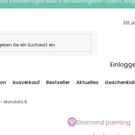
otos schnellstmöglich Bilder in der bestmöglichen Qualität. Herges
Mit 
Einlogg
ion
Ausverkauf
Bestseller
Aktuelles
Geschenkid
 - Mandala 6
Diamond painting