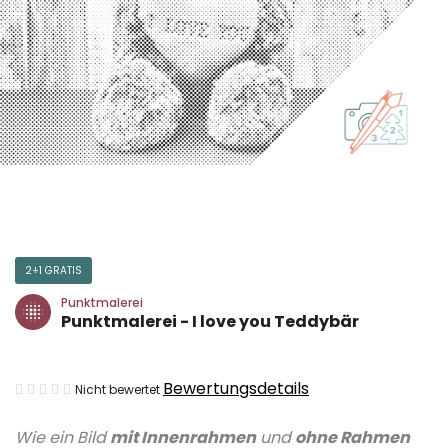
2+1 GRATIS
Punktmalerei
Punktmalerei - I love you Teddybär
Die
Bewertungsdetails
Nicht bewertet
durchschnittliche
Wie ein Bild
mit Innenrahmen
und
ohne Rahmen
Produktbewertung