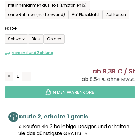
mit Innenrahmen aus Holz (Empfohlen👍)
ohne Rahmen (nur Leinwand)
Auf Plastiktafel
Auf Karton
Farbe
Schwarz
Blau
Golden
Versand und Zahlung
ab
9,39 €
/ St
ab
8,54 €
ohne MwSt.
Ve
IN DEN WARENKORB
Kaufe 2, erhalte 1 gratis
⭐ Kaufen Sie 3 beliebige Designs und erhalten
Sie das günstigste GRATIS! ⭐