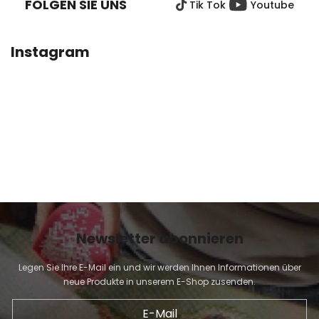
FOLGEN SIE UNS
Tik Tok
Youtube
Z
E
I
Instagram
L
E
Newsletter abonnieren
Legen Sie Ihre E-Mail ein und wir werden Ihnen Informationen über
neue Produkte in unserem E-Shop zusenden.
E-Mail