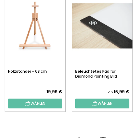
Holzständer - 68 cm
Beleuchtetes Pad für
Diamond Painting Bild
19,99 €
16,99 €
ab
WÄHLEN
WÄHLEN
F
U
SS