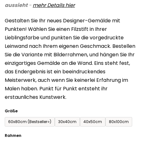
aussieht
-
mehr Details
hier
ist
0,0
Gestalten Sie Ihr neues Designer-Gemälde mit
von
Punkten! Wählen Sie einen Filzstift in Ihrer
5
Lieblingsfarbe und punkten Sie die vorgedruckte
Sternen.
Leinwand nach Ihrem eigenen Geschmack. Bestellen
Sie die Variante mit Bilderrahmen, und hängen Sie Ihr
einzigartiges Gemälde an die Wand. Eins steht fest,
das Endergebnis ist ein beeindruckendes
Meisterwerk, auch wenn Sie keinerlei Erfahrung im
Malen haben. Punkt für Punkt entsteht ihr
erstaunliches Kunstwerk.
Größe
60x80cm (Bestseller⭐)
30x40cm
40x50cm
80x100cm
Rahmen