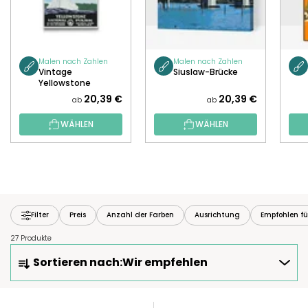
Malen nach Zahlen
Malen nach Zahlen
Vintage
Siuslaw-Brücke
Yellowstone
20,39 €
20,39 €
ab
ab
WÄHLEN
WÄHLEN
Filter
Preis
Anzahl der Farben
Ausrichtung
Empfohlen fü
27 Produkte
P
Sortieren nach:
Wir empfehlen
R
O
D