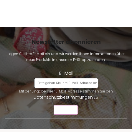
i
s
t
e
Newsletter abonnieren
Legen Sie Ihre E-Mail ein und wir werden Ihnen Informationen über
neue Produkte in unserem E-Shop zusenden.
E-Mail
Mit der Eingabe Ihrer E-Mail-Adresse stimmen Sie den
Datenschutzbestimmungen
zu.
SENDEN