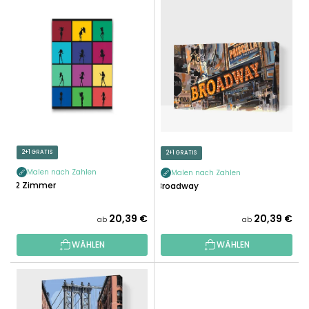
L
U
I
K
S
T
T
S
E
O
D
R
E
T
R
I
P
E
R
2+1 GRATIS
2+1 GRATIS
R
O
U
Malen nach Zahlen
Malen nach Zahlen
D
12 Zimmer
Broadway
N
U
G
K
20,39 €
20,39 €
ab
ab
T
WÄHLEN
WÄHLEN
E