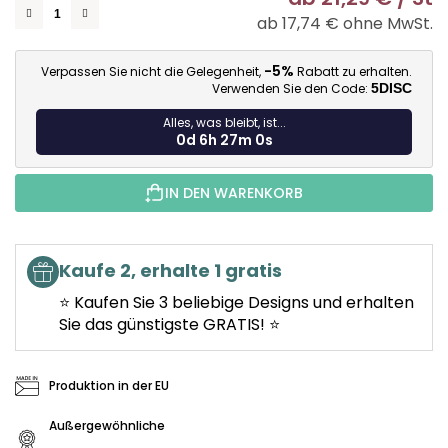
ab
17,74 €
ohne MwSt.
Ve
-5%
Verpassen Sie nicht die Gelegenheit,
Rabatt zu erhalten.
Verwenden Sie den Code:
5DISC
Alles, was bleibt, ist...
0d 6h 26m 58s
IN DEN WARENKORB
Kaufe 2, erhalte 1 gratis
⭐ Kaufen Sie 3 beliebige Designs und erhalten
Sie das günstigste GRATIS! ⭐
Produktion in der EU
Außergewöhnliche