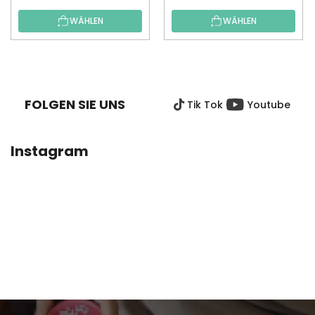
WÄHLEN
WÄHLEN
F
U
SS
FOLGEN SIE UNS
Tik Tok
Youtube
Z
E
I
Instagram
L
E