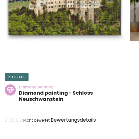
2+1 GRATIS
Diamond painting
Diamond painting - Schloss
Neuschwanstein
Die
Bewertungsdetails
Nicht bewertet
durchschnittliche
Produktbewertung