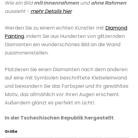
Wie ein Bild
mit Innenrahmen
und
ohne Rahmen
ist
aussieht -
mehr Details hier
0,0
von
Werden Sie zu einem echten Künstler mit
Diamond
5
Painting
, indem Sie aus Hunderten von glitzernden
Sternen.
Diamanten ein wunderschönes Bild an die Wand
zusammenstellen.
Platzieren Sie einen Diamanten nach dem anderen
auf eine mit Symbolen beschriftete Klebeleinwand
und bewundern Sie das Farbspiel und Ihr gewähltes
Motiv, das allmählich vor Ihren Augen erscheint.
Außerdem glänzt es perfekt im Licht!.
In der Tschechischen Republik hergestellt
.
Größe