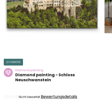
2+1 GRATIS
Diamond painting
Diamond painting - Schloss
Neuschwanstein
Die
Bewertungsdetails
Nicht bewertet
durchschnittliche
Produktbewertung