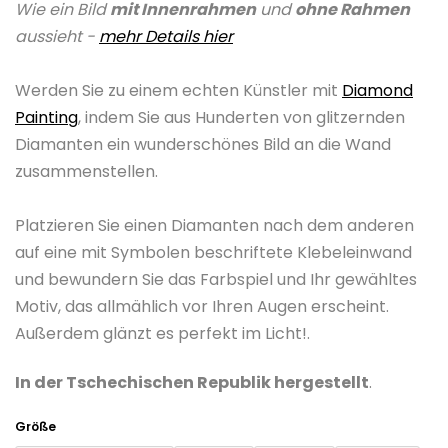
Wie ein Bild
mit Innenrahmen
und
ohne Rahmen
ist
aussieht -
mehr Details hier
0,0
von
Werden Sie zu einem echten Künstler mit
Diamond
5
Painting
, indem Sie aus Hunderten von glitzernden
Sternen.
Diamanten ein wunderschönes Bild an die Wand
zusammenstellen.
Platzieren Sie einen Diamanten nach dem anderen
auf eine mit Symbolen beschriftete Klebeleinwand
und bewundern Sie das Farbspiel und Ihr gewähltes
Motiv, das allmählich vor Ihren Augen erscheint.
Außerdem glänzt es perfekt im Licht!.
In der Tschechischen Republik hergestellt
.
Größe