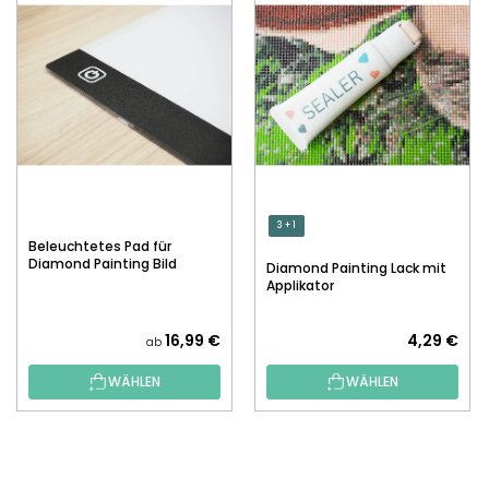
3 + 1
Beleuchtetes Pad für
Diamond Painting Bild
Diamond Painting Lack mit
Applikator
16,99 €
4,29 €
ab
WÄHLEN
WÄHLEN
F
U